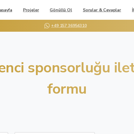
asayfa
Projeler
Gönüllü Ol
Sorular & Cevaplar
İ
+49 157 36954310
enci
sponsorluğu
ile
formu