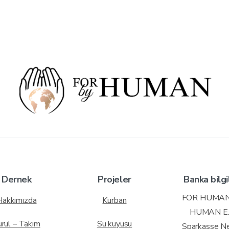
Dernek
Projeler
Banka bilgi
FOR HUMAN
Hakkımızda
Kurban
HUMAN E.
urul – Takım
Su kuyusu
Sparkasse N