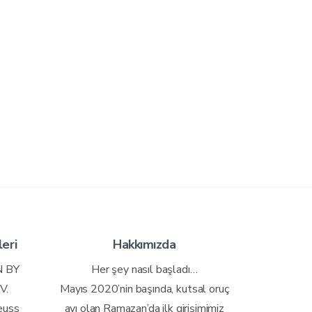
leri
Hakkımızda
 BY
Her şey nasıl başladı…
V.
Mayıs 2020’nin başında, kutsal oruç
euss
ayı olan Ramazan’da ilk girişimimiz