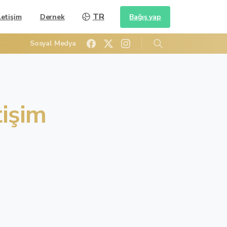
TR
Bağış yap
letişim
Dernek
Sosyal Medya
Arama
tişim