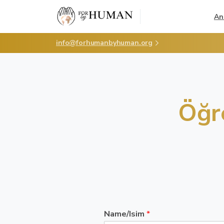
An
info@forhumanbyhuman.org
Öğr
Name/Isim
*