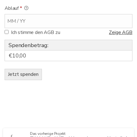
Ablauf
*
Ich stimme den AGB zu
Zeige AGB
Spendenbetrag:
€10,00
Continue
Das vorherige Projekt