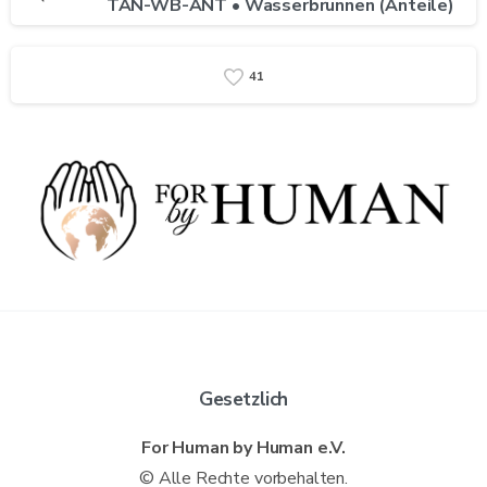
Reading
TAN-WB-ANT • Wasserbrunnen (Anteile)
4
1
Gesetzlich
For Human by Human e.V.
© Alle Rechte vorbehalten.