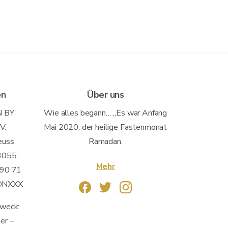
en
Über uns
 BY
Wie alles begann… „Es war Anfang
V.
Mai 2020, der heilige Fastenmonat
euss
Ramadan.
3055
Mehr
90 71
DNXXX
weck:
er –